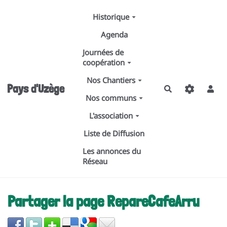
Aller au contenu principal
Historique
Agenda
Journées de
coopération
Nos Chantiers
Pays d'Uzège
Rechercher
Nos communs
L'association
Liste de Diffusion
Les annonces du
Réseau
Partager la page RepareCafeArru