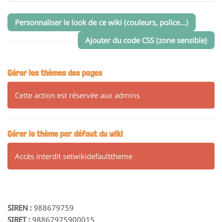
Personnaliser le look de ce wiki (couleurs, police...)
Ajouter du code CSS (zone sensible)
Gérer les thèmes des pages
Cette action est réservée aux admins
Gérer le thème par défaut du wiki
Accès interdit setwikidefaulttheme
SIREN :
988679759
SIRET :
98867975900015