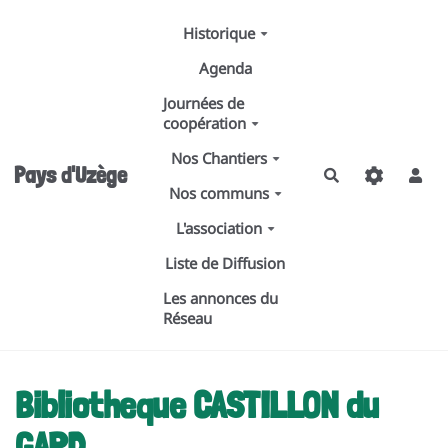
Aller au contenu principal
Historique
Agenda
Journées de
coopération
Nos Chantiers
Pays d'Uzège
Rechercher
Nos communs
L'association
Liste de Diffusion
Les annonces du
Réseau
Bibliotheque CASTILLON du
GARD